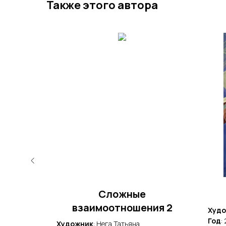
Также этого автора
ки"
Сложные
взаимоотношения 2
Худ
Год
:
Художник
: Нега Татьяна