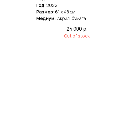
Год
: 2022
Год
Размер
: 61 x 48 cм
Раз
Медиум
: Акрил, бумага
Мед
24 000
р.
Out of stock