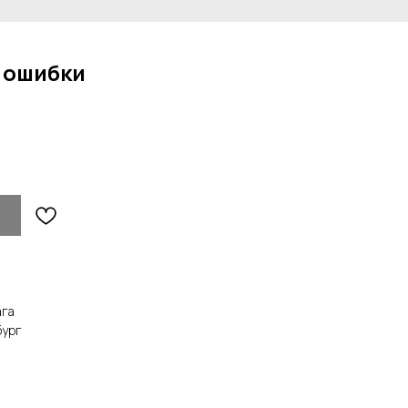
 ошибки
ага
бург