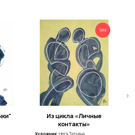
Sold
чки"
Из цикла «Личные
контакты»
Художник
: Нега Татьяна
Худ