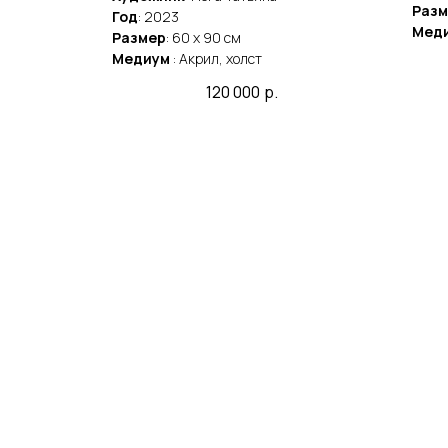
Разм
Год
: 2023
Мед
Размер
: 60 x 90 cм
Медиум
: Акрил, холст
120 000
р.