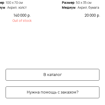
ер
: 100 x 70 cм
Размер
: 50 x 35 cм
иум
: Акрил, холст
Медиум
: Акрил, бумага
140 000
р.
20 000
р.
Out of stock
В каталог
Нужна помощь с заказом?