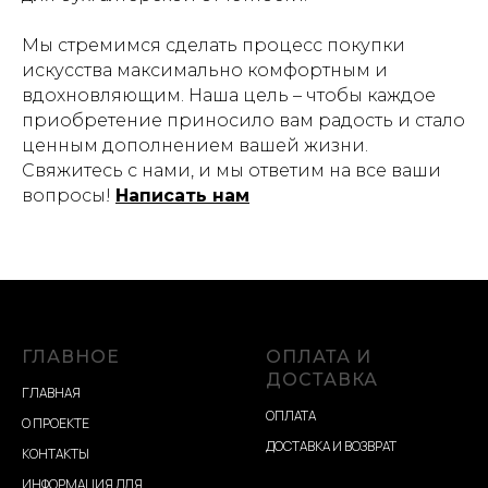
Мы стремимся сделать процесс покупки
искусства максимально комфортным и
вдохновляющим. Наша цель – чтобы каждое
приобретение приносило вам радость и стало
ценным дополнением вашей жизни.
Свяжитесь с нами, и мы ответим на все ваши
вопросы!
Написать нам
ГЛАВНОЕ
ОПЛАТА И
ДОСТАВКА
ГЛАВНАЯ
ОПЛАТА
О ПРОЕКТЕ
ДОСТАВКА И ВОЗВРАТ
КОНТАКТЫ
ИНФОРМАЦИЯ ДЛЯ