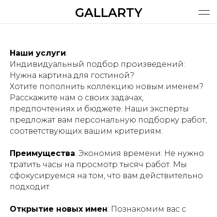
GALLARTY
ХУДОЖНИКИ
КАТАЛОГ | МАГАЗИН
Поиск
О ПРОЕКТЕ
ХУДОЖНИКАМ
ВИШЛИСТ
КОРЗИНА
УСЛУГИ
RUS
Наши услуги
:
Индивидуальный подбор произведений:
Нужна картина для гостиной?
Хотите пополнить коллекцию новым именем?
Расскажите нам о своих задачах,
предпочтениях и бюджете. Наши эксперты
предложат вам персональную подборку работ,
соответствующих вашим критериям.
Преимущества
: Экономия времени: Не нужно
тратить часы на просмотр тысяч работ. Мы
сфокусируемся на том, что вам действительно
подходит.
Открытие новых имен
: Познакомим вас с