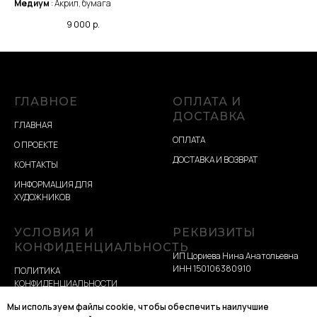
Медиум
: Акрил, бумага
9 000
р.
ГЛАВНОЕ
ОПЛАТА И
ДОСТАВКА
ГЛАВНАЯ
ОПЛАТА
О ПРОЕКТЕ
ДОСТАВКА И ВОЗВРАТ
КОНТАКТЫ
ИНФОРМАЦИЯ ДЛЯ
ХУДОЖНИКОВ
УСЛОВИЯ И
РЕКВИЗИТЫ
КОНФИДЕНЦИАЛЬНОСТЬ
ИП Цориева Нина Анатольевна
ИНН 150106380910
ПОЛИТИКА
КОНФИДЕНЦИАЛЬНОСТИ
Разработка сайта
УСЛОВИЯ ЭКСПЛУАТАЦИИ
Мы используем файлы cookie, чтобы обеспечить наилучшие