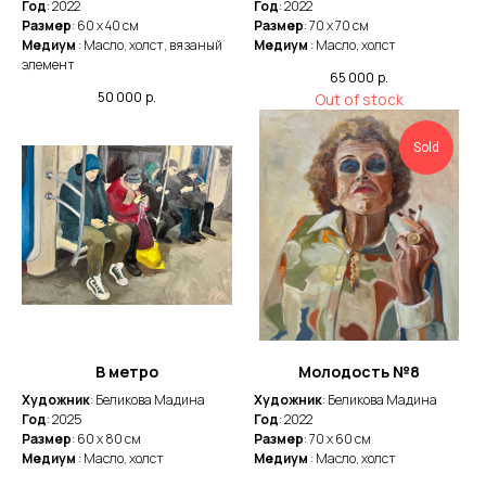
Год
: 2022
Год
: 2022
Размер
: 60 х 40 см
Размер
: 70 х 70 см
Медиум
: Масло, холст, вязаный
Медиум
: Масло, холст
элемент
65 000
р.
50 000
р.
Out of stock
Sold
В метро
Молодость №8
Художник
: Беликова Мадина
Художник
: Беликова Мадина
Год
: 2025
Год
: 2022
Размер
: 60 х 80 см
Размер
: 70 х 60 см
Медиум
: Масло, холст
Медиум
: Масло, холст