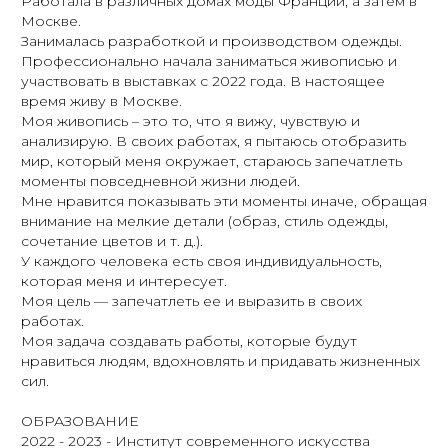
моменты повседневной жизни людей.
Мне нравится показывать эти моменты иначе, обращая
внимание на мелкие детали (образ, стиль одежды,
сочетание цветов и т. д.).
У каждого человека есть своя индивидуальность,
которая меня и интересует.
Моя цель — запечатлеть ее и выразить в своих
работах.
Моя задача создавать работы, которые будут
нравиться людям, вдохновлять и придавать жизненных
сил.
ОБРАЗОВАНИЕ
2022 - 2023 - Институт современного искусства
«БАЗА», Москва
2018 - 2022 - студия художника Сергея Брюханова,
Москва
2017 - 2018 - Московский государственный
университет им. М.В. Ломоносова, Москва
Мастер делового администрирования, экономика и
управление.
2007 - 2010 - Central Saint Martins College of Art and
Design, Лондон, Великобритания
Разработка и производство вязаных и трикотажных
материалов, Бакалавриат с отличием
2004 - 2006 - Московский Государственный
Текстильный Университет им. Косыгина
Факультет прикладного искусства, с 2002 по 2004 гг.