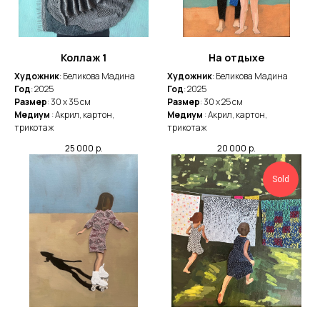
Коллаж 1
На отдыхе
Художник
: Беликова Мадина
Художник
: Беликова Мадина
Год
: 2025
Год
: 2025
Размер
: 30 х 35 см
Размер
: 30 х 25 см
Медиум
: Акрил, картон,
Медиум
: Акрил, картон,
трикотаж
трикотаж
25 000
р.
20 000
р.
Sold