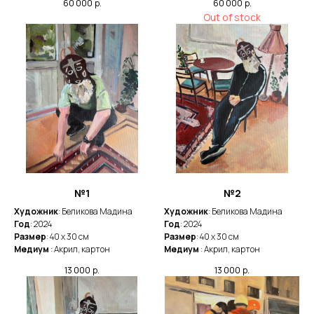
60 000
р.
60 000
р.
Out of stock
№1
№2
Художник
: Беликова Мадина
Художник
: Беликова Мадина
Год
: 2024
Год
: 2024
Размер
: 40 х 30 см
Размер
: 40 х 30 см
Медиум
: Акрил, картон
Медиум
: Акрил, картон
13 000
р.
13 000
р.