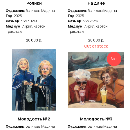
Ролики
На даче
Художник
: Беликова Мадина
Художник
: Беликова Мадина
Год
: 2025
Год
: 2025
Размер
: 35 х 30 см
Размер
: 35 х 25 см
Медиум
: Акрил, картон,
Медиум
: Акрил, картон,
трикотаж
трикотаж
20 000
р.
20 000
р.
Out of stock
Sold
Молодость №2
Молодость №3
Художник
: Беликова Мадина
Художник
: Беликова Мадина