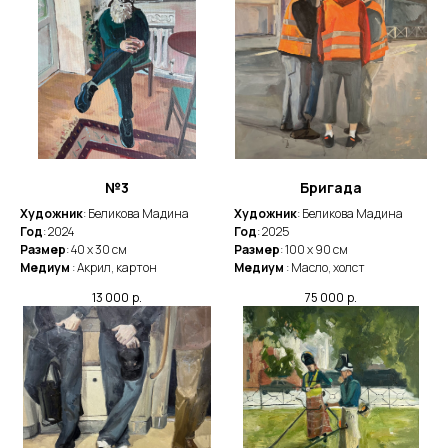
№3
Бригада
Художник
: Беликова Мадина
Художник
: Беликова Мадина
Год
: 2024
Год
: 2025
Размер
: 40 х 30 см
Размер
: 100 х 90 см
Медиум
: Акрил, картон
Медиум
: Масло, холст
13 000
р.
75 000
р.