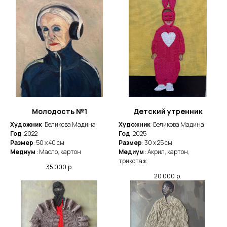
Молодость №1
Детский утренник
Художник
: Беликова Мадина
Художник
: Беликова Мадина
Год
: 2022
Год
: 2025
Размер
: 50 х 40 см
Размер
: 30 х 25 см
Медиум
: Масло, картон
Медиум
: Акрил, картон,
трикотаж
35 000
р.
20 000
р.