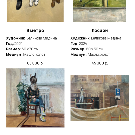
В метро
Косари
Художник
: Беликова Мадина
Художник
: Беликова Мадина
Год
: 2024
Год
: 2024
Размер
: 80 х 70 см
Размер
: 60 х 50 см
Медиум
: Масло, холст
Медиум
: Масло, холст
65 000
р.
45 000
р.