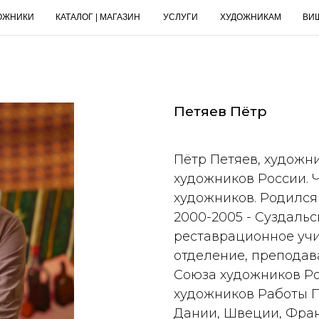
ОЖНИКИ
КАТАЛОГ | МАГАЗИН
УСЛУГИ
ХУДОЖНИКАМ
ВИ
Петяев Пётр
Пётр Петяев, художн
художников России. 
художников. Родился 
2000-2005 - Суздаль
реставрационное уч
отделение, преподават
Союза художников Ро
художников Работы П
Дании, Швеции, Фран