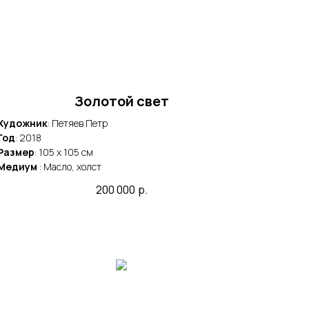
Золотой свет
Художник
: Петяев Петр
Год
: 2018
Размер
: 105 x 105 cм
Медиум
: Масло, холст
200 000
р.