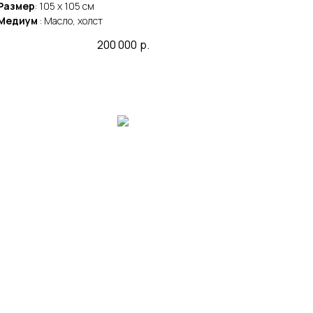
Размер
: 105 x 105 cм
Медиум
: Масло, холст
200 000
р.