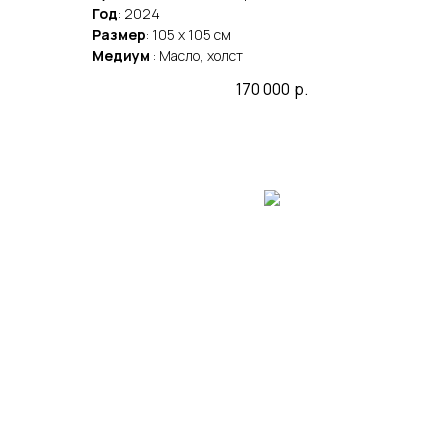
Год
: 2024
Размер
: 105 x 105 cм
Медиум
: Масло, холст
170 000
р.