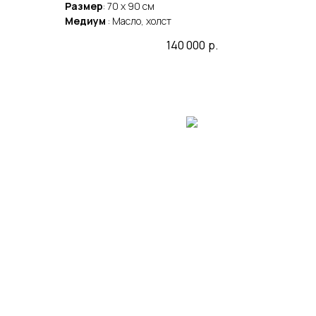
Размер
: 70 x 90 cм
Медиум
: Масло, холст
140 000
р.