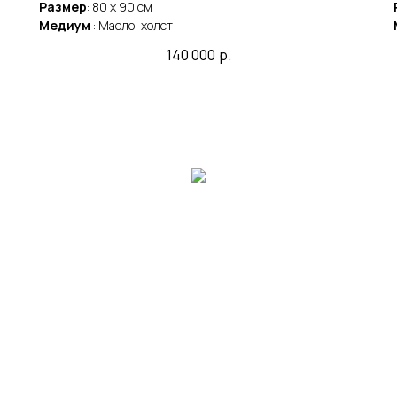
Размер
: 80 x 90 cм
Медиум
: Масло, холст
140 000
р.