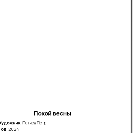
Покой весны
Художник
: Петяев Петр
Год
: 2024