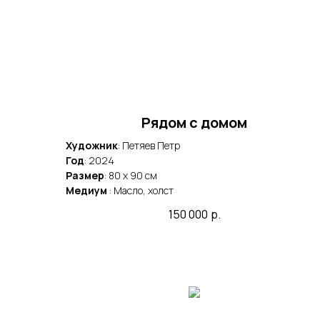
Рядом с домом
Художник
: Петяев Петр
Год
: 2024
Размер
: 80 x 90 cм
Медиум
: Масло, холст
150 000
р.