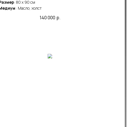
Размер
: 80 x 90 cм
Медиум
: Масло, холст
140 000
р.