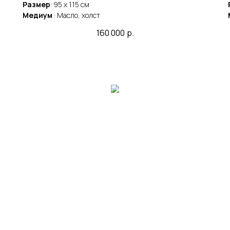
Размер
: 95 x 115 cм
Медиум
: Масло, холст
160 000
р.