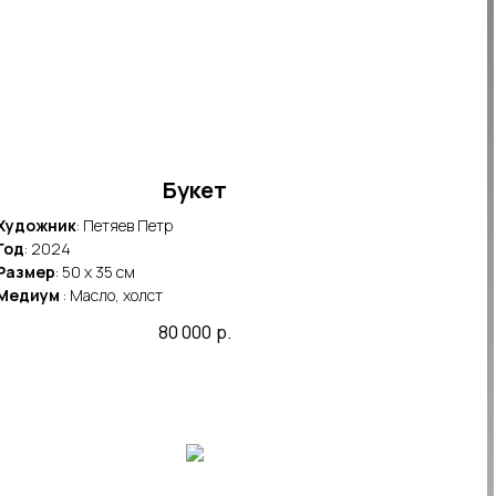
Букет
Художник
: Петяев Петр
Год
: 2024
Размер
: 50 x 35 cм
Медиум
: Масло, холст
80 000
р.