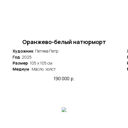
Оранжево-белый натюрморт
Художник
: Петяев Петр
Год
: 2025
Размер
: 105 x 105 cм
Медиум
: Масло, холст
190 000
р.