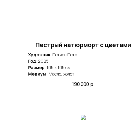
Пестрый натюрморт с цветами
Художник
: Петяев Петр
Год
: 2025
Размер
: 105 x 105 cм
Медиум
: Масло, холст
190 000
р.