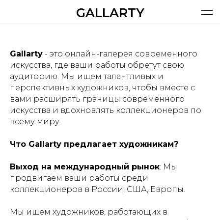
GALLARTY
ХУДОЖНИКИ
КАТАЛОГ | МАГАЗИН
Поиск
О ПРОЕКТЕ
ХУДОЖНИКАМ
ВИШЛИСТ
КОРЗИНА
УСЛУГИ
RUS
Gallarty
- это онлайн-галерея современного
искусства, где ваши работы обретут свою
аудиторию. Мы ищем талантливых и
перспективных художников, чтобы вместе с
вами расширять границы современного
искусства и вдохновлять коллекционеров по
всему миру.
Что Gallarty предлагает художникам?
Выход на международный рынок
: Мы
продвигаем ваши работы среди
коллекционеров в России, США, Европы.
Мы ищем художников, работающих в