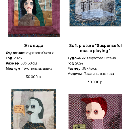
Это вода
Soft picture “Suspenseful
music playing ”
Художник
: Муратова Оксана
Год
: 2025
Художник
: Муратова Оксана
Размер
: 50 x 50 cм
Год
: 2024
Медиум
: Текстиль, вышивка
Размер
: 35 x 45 cм
Медиум
: Текстиль, вышивка
30 000
р.
30 000
р.