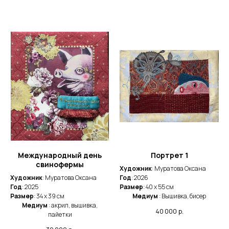
Международный день
Портрет 1
свинофермы
Художник
: Муратова Оксана
Художник
: Муратова Оксана
Год
: 2026
Год
: 2025
Размер
: 40 x 55 cм
Размер
: 34 x 39 cм
Медиум
: Вышивка, бисер
Медиум
: акрил, вышивка,
40 000
р.
пайетки