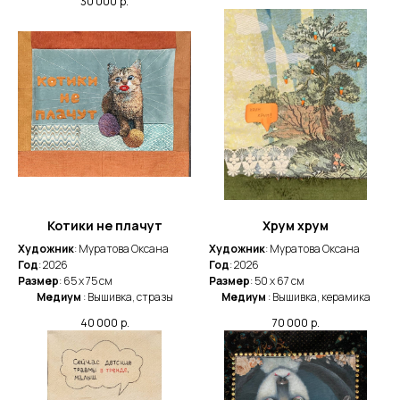
30 000
р.
Котики не плачут
Хрум хрум
Художник
: Муратова Оксана
Художник
: Муратова Оксана
Год
: 2026
Год
: 2026
Размер
: 65 x 75 cм
Размер
: 50 x 67 cм
Медиум
: Вышивка, стразы
Медиум
: Вышивка, керамика
40 000
р.
70 000
р.