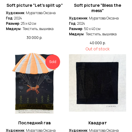
Soft picture “Let’s split up”
Soft picture “Bless the
mess”
Художник
: Муратова Оксана
Год
: 2024
Художник
: Муратова Оксана
Размер
: 25 x 42 cм
Год
: 2024
Медиум
: Текстиль, вышивка
Размер
: 50 x 40 cм
Медиум
: Текстиль, вышивка
30 000
р.
40 000
р.
Out of stock
Sold
Последний гав
Квадрат
Художник
: Муратова Оксана
Художник
: Муратова Оксана