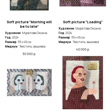
Soft picture “Morning will
Soft picture “Loading”
be to late”
Художник
: Муратова Оксана
Художник
: Муратова Оксана
Год
: 2024
Год
: 2024
Размер
: 35 x 45 cм
Размер
: 35 x 45 cм
Медиум
: Текстиль, вышивка
Медиум
: Текстиль, вышивка
40 000
р.
30 000
р.