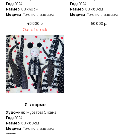
Год
: 2024
Год
: 2024
Размер
: 60 x 40 cм
Размер
: 80 x 80 cм
Медиум
: Текстиль, вышивка
Медиум
: Текстиль, вышивка
40 000
р.
50 000
р.
Out of stock
Я в норме
Художник
: Муратова Оксана
Год
: 2024
Размер
: 80 x 80 cм
Медиум
: Текстиль, вышивка,
акрил