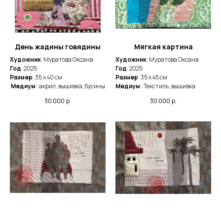
День жадины говядины
Мягкая картина
Художник
: Муратова Оксана
Художник
: Муратова Оксана
Год
: 2025
Год
: 2025
Размер
: 35 x 40 cм
Размер
: 35 x 45 cм
Медиум
: акрил, вышивка, бусины
Медиум
: Текстиль, вышивка
30 000
р.
30 000
р.