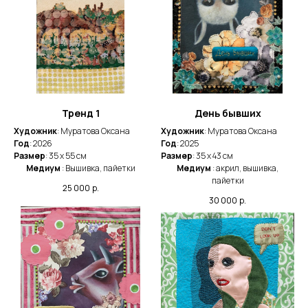
Тренд 1
День бывших
Художник
: Муратова Оксана
Художник
: Муратова Оксана
Год
: 2026
Год
: 2025
Размер
: 35 x 55 cм
Размер
: 35 x 43 cм
Медиум
: Вышивка, пайетки
Медиум
: акрил, вышивка,
пайетки
25 000
р.
30 000
р.