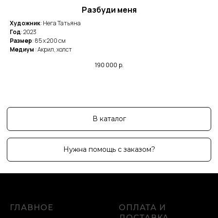
Разбуди меня
Художник
: Нега Татьяна
Ху
Год
: 2023
Го
Размер
: 85 x 200 cм
Ра
Медиум
: Акрил, холст
Ме
190 000
р.
ГЛАВНОЕ
ОПЛАТА И
ДОСТАВКА