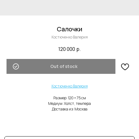
Салочки
Костюченко Валерия
120 000
р.
В каталог
Out of stock
Нужна помощь с заказом?
Костюченко Валерия
Размер: 120 × 75 cм
Медиум: Холст, темпера
Доставка из: Москва