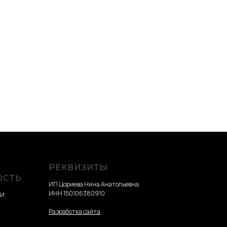
РЕКВИЗИТЫ
ОСТЬ
ИП Цориева Нина Анатольевна
ИНН 150106380910
ТИ
Разработка сайта