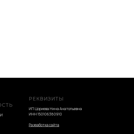
РЕКВИЗИТЫ
ОСТЬ
ИП Цориева Нина Анатольевна
ИНН 150106380910
ТИ
Разработка сайта