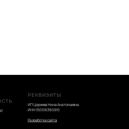
РЕКВИЗИТЫ
ОСТЬ
ИП Цориева Нина Анатольевна
ИНН 150106380910
ТИ
Разработка сайта