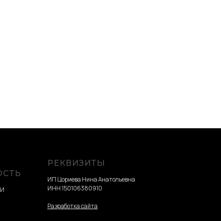
РЕКВИЗИТЫ
ОСТЬ
ИП Цориева Нина Анатольевна
ИНН 150106380910
ТИ
Разработка сайта