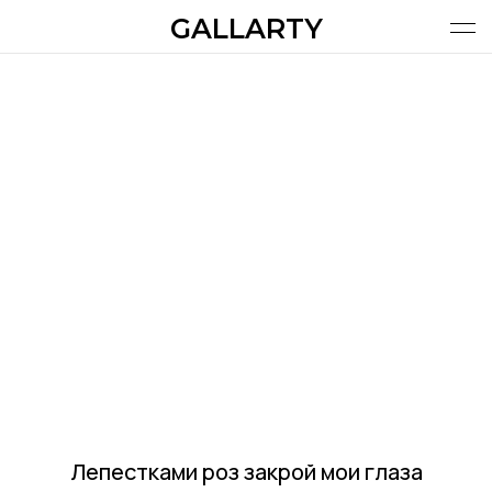
GALLARTY
ХУДОЖНИКИ
КАТАЛОГ | МАГАЗИН
Поиск
О ПРОЕКТЕ
ХУДОЖНИКАМ
ВИШЛИСТ
КОРЗИНА
УСЛУГИ
RUS
Лепестками роз закрой мои глаза