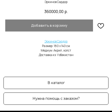
Эркинов Сардор
360000,00
р.
Добавить в корзину
В каталог
Нужна помощь с заказом?
Эркинов Сардор
Размер: 180 x 140 cм
Медиум: Акрил, холст
Доставка из: Узбекистан