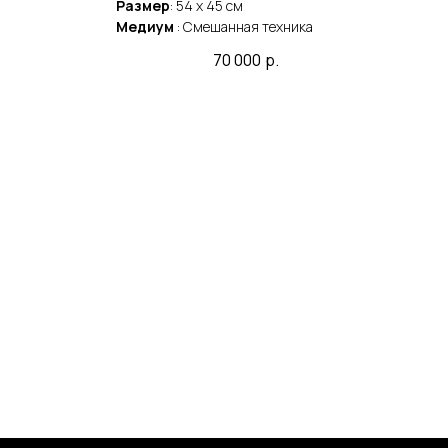
Размер
: 54 x 45 cм
Раз
Медиум
: Смешанная техника
Мед
70 000
р.