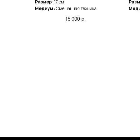
Размер
: 17 cм
Разм
ка
Медиум
: Смешанная техника
Мед
15 000
р.