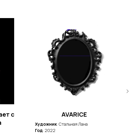
ает с
AVARICE
а
Художник
: Стальная Лана
Худ
Год
: 2022
Год