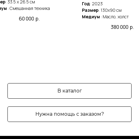
ер
: 33.5 x 26.5 см
Год
: 2023
иум
: Смешанная техника
Размер
: 130x90 см
Медиум
: Масло, холст
60 000
р.
380 000
р.
В каталог
Нужна помощь с заказом?