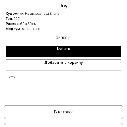
Joy
Художник
: Науширванова Елена
Ху
Год
: 2021
Го
Размер
: 60 x 50 cм
Ра
Медиум
: Акрил, холст
Ме
32 000
р.
Купить
Добавить в корзину