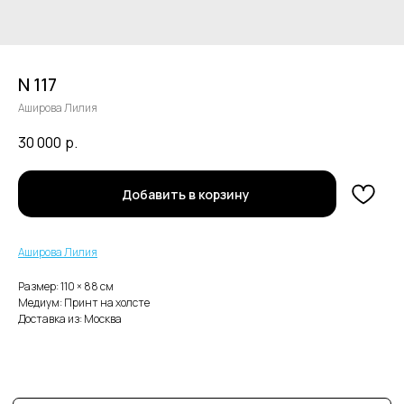
N 117
Аширова Лилия
30 000
р.
В каталог
Добавить в корзину
Нужна помощь с заказом?
Аширова Лилия
Размер: 110 × 88 cм
Медиум: Принт на холсте
Доставка из: Москва