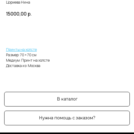
Цориева Нина
15000,00
р.
Добавить в корзину
В каталог
Нужна помощь с заказом?
Принты на холсте
Размер: 70 × 70 cм
Медиум: Принт на холсте
Доставка из: Москва