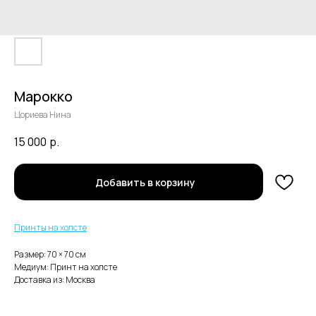
Марокко
Цориева Нина
15 000
р.
В каталог
Добавить в корзину
Нужна помощь с заказом?
Принты на холсте
Размер: 70 × 70 cм
Медиум: Принт на холсте
Доставка из: Москва