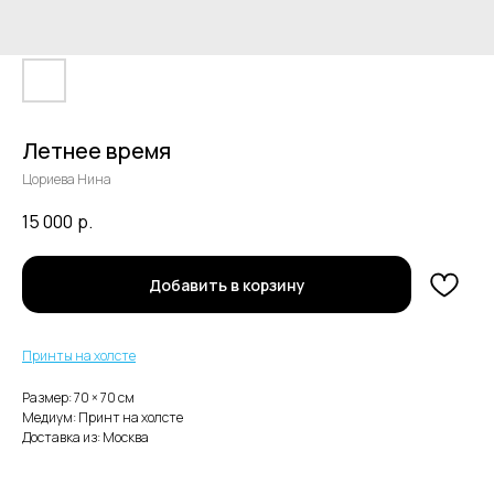
Летнее время
Цориева Нина
15 000
р.
В каталог
Добавить в корзину
Нужна помощь с заказом?
Принты на холсте
Размер: 70 × 70 cм
Медиум: Принт на холсте
Доставка из: Москва