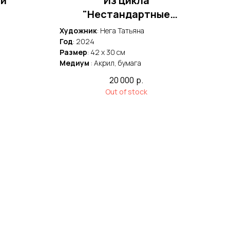
ай
Из цикла
"Нестандартные
конфигурации"
Художник
: Нега Татьяна
Худ
Год
: 2024
Год
Размер
: 42 x 30 cм
Раз
Медиум
: Акрил, бумага
Мед
20 000
р.
Out of stock