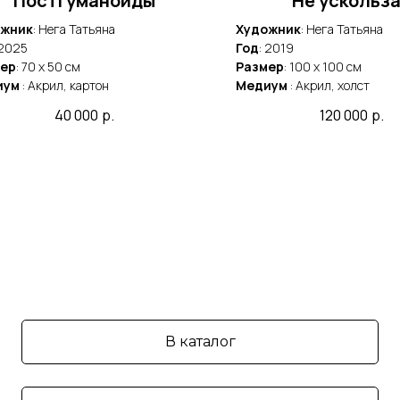
Постгуманоиды
Не ускольз
ожник
: Нега Татьяна
Художник
: Нега Татьяна
 2025
Год
: 2019
ер
: 70 x 50 cм
Размер
: 100 x 100 cм
иум
: Акрил, картон
Медиум
: Акрил, холст
40 000
р.
120 000
р.
В каталог