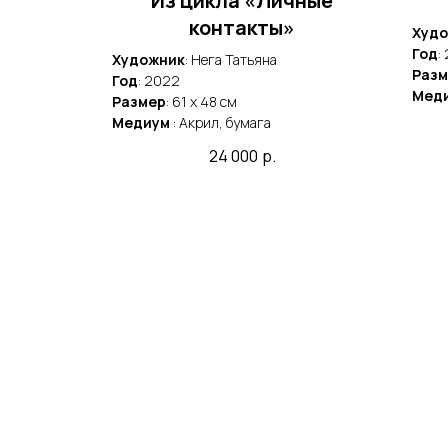
Из цикла «Личные
ные
контакты»
Худ
и"
Год
:
Художник
: Нега Татьяна
Разм
Год
: 2022
Мед
Размер
: 61 x 48 cм
Медиум
: Акрил, бумага
24 000
р.