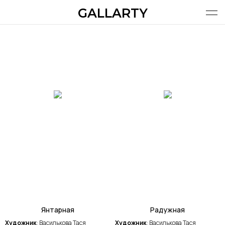
GALLARTY
ХУДОЖНИКИ
КАТАЛОГ | МАГАЗИН
Поиск
О ПРОЕКТЕ
ХУДОЖНИКАМ
ВИШЛИСТ
КОРЗИНА
УСЛУГИ
RUS
Янтарная
Радужная
Художник
: Василькова Тася
Художник
: Василькова Тася