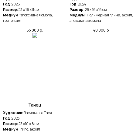
Год
: 2025
Год
: 2024
Размер
: 23 х 16 х11 см
Размер
: 25 х 16 х16 см
Медиум
: эпоксидная смола,
Медиум
: Полимерная глина, акрил,
гортензия
эпоксидная смола
55 000
р.
40 000
р.
Танец
Художник
: Василькова Тася
Год
: 2023
Размер
: 23 х10 х 8 см
Медиум
: гипс, акрил