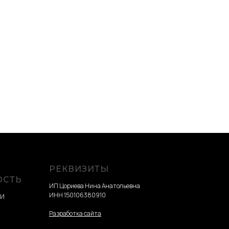
РЕКВИЗИТЫ
ОСТЬ
ИП Цориева Нина Анатольевна
ИНН 150106380910
ТИ
Разработка сайта