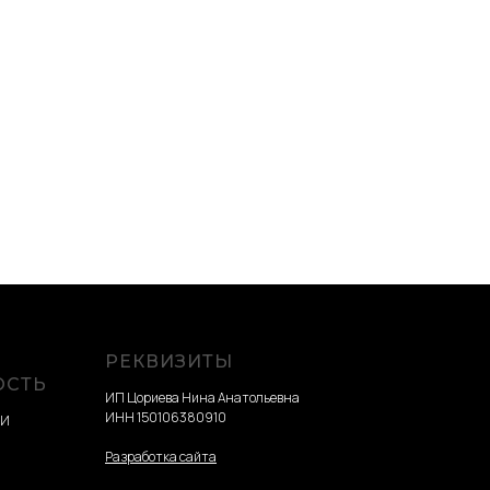
РЕКВИЗИТЫ
ОСТЬ
ИП Цориева Нина Анатольевна
ИНН 150106380910
ТИ
Разработка сайта