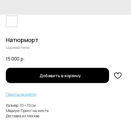
Натюрморт
Цориева Нина
15 000
р.
В каталог
Добавить в корзину
Нужна помощь с заказом?
Принты на холсте
Размер: 70 × 70 cм
Медиум: Принт на холсте
Доставка из: Москва