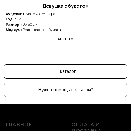
Девушка с букетом
Художник
: Мато Александра
Ху
Год
: 2024
Го
Размер
: 70 x 50 cм
Ра
Медиум
: Гуашь, пастель, бумага
Ме
40 000
р.
ГЛАВНОЕ
ОПЛАТА И
ДОСТАВКА